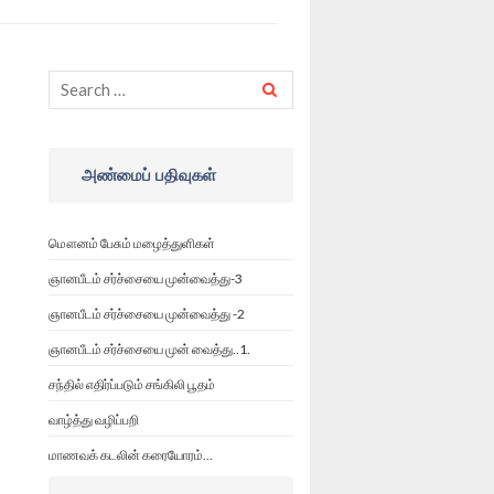
அண்மைப் பதிவுகள்
மௌனம் பேசும் மழைத்துளிகள்
ஞானபீடம் சர்ச்சையை முன்வைத்து-3
ஞானபீடம் சர்ச்சையை முன்வைத்து -2
ஞானபீடம் சர்ச்சையை முன் வைத்து..1.
சந்தில் எதிர்ப்படும் சங்கிலி பூதம்
வாழ்த்து வழிப்பறி
மாணவக் கடலின் கரையோரம்…