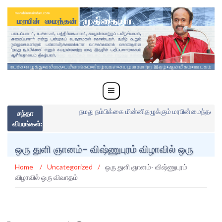
நமது நம்பிக்கை மின்னிதழுக்கும் மரபின்மைந்தன் பட
சந்தா
விபரங்கள்:
ஒரு துளி ஞானம்- விஷ்ணுபுரம் விழாவில் ஒரு
விவாதம்
Home
/
Uncategorized
/
ஒரு துளி ஞானம்- விஷ்ணுபுரம்
விழாவில் ஒரு விவாதம்